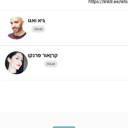
https://linktr.ee/let
גיא ואגו
Host
קרןאור פרנקו
Host