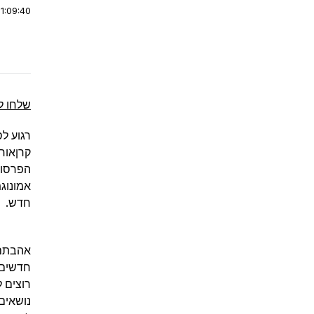
|
1:09:40
שלחו ל
רגוע לסוף שב
קרןאור
הפרסומ
אמונוגמ
חדש.
אהבתם?
חדשים.
רוצים 
נושאים