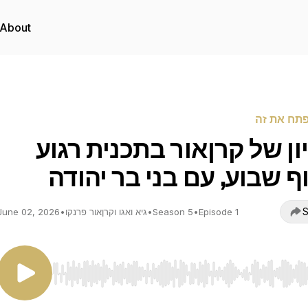
About
פתח את זה
ון של קרןאור בתכנית רגוע
ף שבוע, עם בני בר יהודה
S
Episode 1
•
Season 5
•
גיא ואגו וקרןאור פרנקו
•
June 02, 2026
Use Left/Right to seek, Home/End to jump to start o