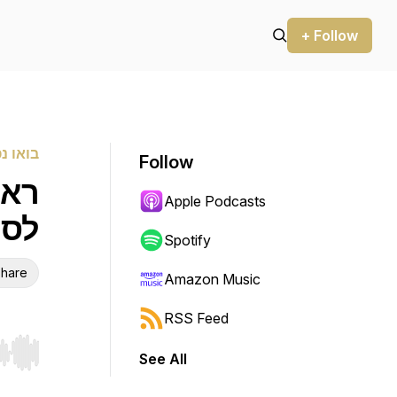
+ Follow
בואו נ
Follow
ראי
Apple Podcasts
לסו
Spotify
hare
Amazon Music
RSS Feed
See All
r end. Hold shift to jump forward or backward.