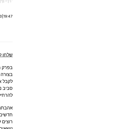
r end. Hold shift to jump forward or backward.
00
|
19:47
שלחו ל
בפרק ה
בצורה ב
לקבל א
סביב נ
להרחיק
אהבתם?
חדשים.
רוצים 
נושאים