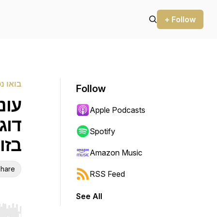
+ Follow
בואו נ
Follow
Apple Podcasts
דוג
Spotify
בזוג
Amazon Music
hare
RSS Feed
See All