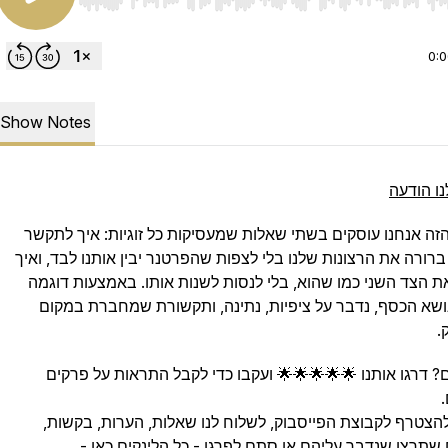
Use Left/Right to seek, Home/End to jump to start o
0:
Show Notes
נו הודעה
זה אנחנו עוסקים בשתי שאלות שמעסיקות כל זוגיות: איך לתקשר
רורה את הרצונות שלנו בלי לצפות שהפרטנר יבין אותנו לבד, ואיך
ת הצד השני כמו שהוא, בלי לנסות לשנות אותו. באמצעות דוגמה
ושא הכסף, נדבר על ציפיות, נתינה, ותקשורת שמחברת במקום
.
 דרגו אותנו 🌟🌟🌟🌟🌟 ועקבו כדי לקבל התראות על פרקים
להצטרף לקבוצת הפייסבוק, לשלוח לנו שאלות, הערות, בקשות,
 שתרצו שנדבר עליהם או סתם לפרגן -
כל הלינקים כאן
-