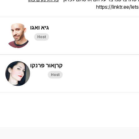
https://linktr.ee/let
גיא ואגו
Host
קרןאור פרנקו
Host