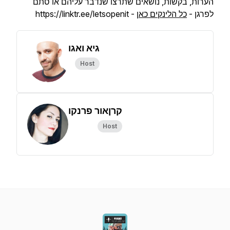
הערות, בקשות, נושאים שתרצו שנדבר עליהם או סתם
לפרגן -
כל הלינקים כאן
- https://linktr.ee/letsopenit
גיא ואגו
Host
קרןאור פרנקו
Host