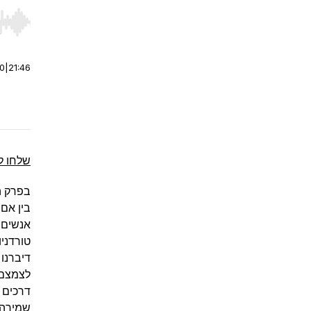
r end. Hold shift to jump forward or backward.
00
|
21:46
שלחו ל
בפרק ה
בין אם 
אנשים 
טורדני
דיברנו
לצמצם 
דרכים 
שמירה 