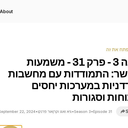
About
פתח את זה
עונה 3 - פרק 31 - משמעות
ר: התמודדות עם מחשבות
דניות במערכות יחסים
חות וסגורות
S
Episode 31
•
Season 3
•
גיא ואגו וקרןאור פרנקו
•
September 22, 2024