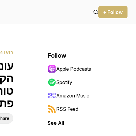
+ Follow
בואו נ
Follow
Apple Podcasts
הקש
Spotify
טור
Amazon Music
פתו
RSS Feed
hare
See All