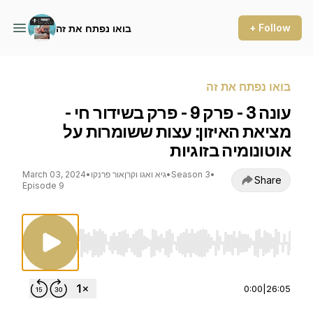
+ Follow
בואו נפתח את זה
בואו נפתח את זה
עונה 3 - פרק 9 - פרק בשידור חי -
מציאת האיזון: עצות ששומרות על
אוטונומיה בזוגיות
•
Season 3
•
גיא ואגו וקרןאור פרנקו
•
March 03, 2024
Share
Episode 9
Use Left/Right to seek, Home/End to jump to st
0:00
|
26:05