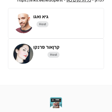
לפרגן -
כל הלינקים כאן
- https://linktr.ee/letsopenit
גיא ואגו
Host
קרןאור פרנקו
Host