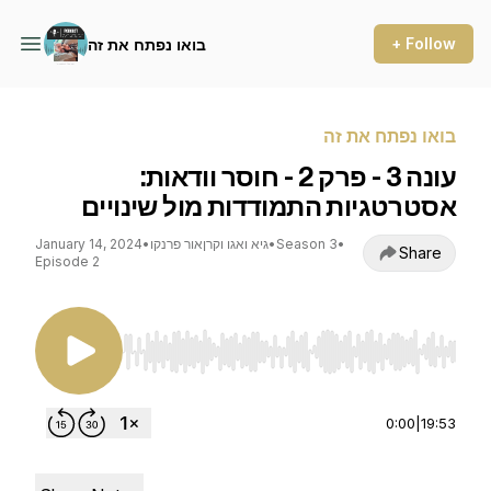
+ Follow
בואו נפתח את זה
בואו נפתח את זה
עונה 3 - פרק 2 - חוסר וודאות:
אסטרטגיות התמודדות מול שינויים
•
Season 3
•
גיא ואגו וקרןאור פרנקו
•
January 14, 2024
Share
Episode 2
Use Left/Right to seek, Home/End to jump to st
0:00
|
19:53