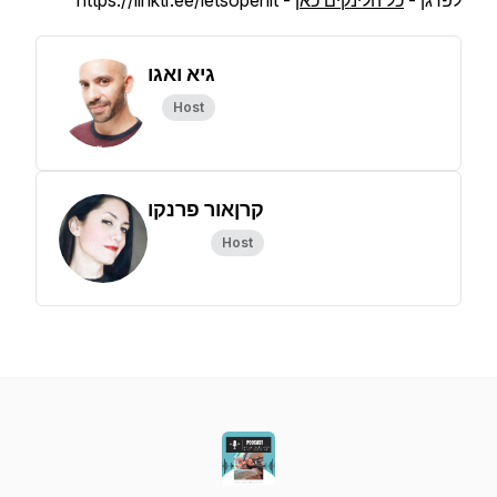
לפרגן -
כל הלינקים כאן
- https://linktr.ee/letsopenit
גיא ואגו
Host
קרןאור פרנקו
Host