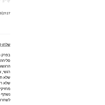
r end. Hold shift to jump forward or backward.
00
|
21:27
שלחו ל
בפרק ה
סליחה.
הרגשות
רגשי, 
שלא תמ
שלא רלו
מחזיקי
נשתף ט
לשחרור