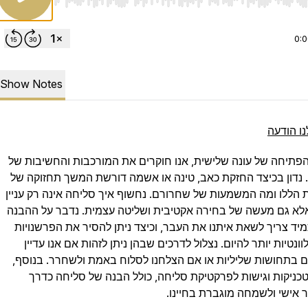
Use Left/Right to seek, Home/End to jump to start o
0:
Show Notes
נו הודעה
פתיחה של עונה שלישית, אנו חוקרים את המורכבות והחשיבות של
 נדון בכיצד החזקת כאב, טינה או אשמה דורשת המשך תחזוקה של
 הללו ומה המשמעות של שחרורם. נחשוף איך סליחה אינה רק עניין
אלא גם מעשה של בחירה אקטיבית ושליטה עצמית. נדבר על ההבנה
יד צריך לשאת איתנו את העבר, וכיצד ניתן להסיר את הפרשנויות
ונטיות יותר להיום. נצלול לדרכים שבהן ניתן לזהות אם אנו עדיין
ם בתחושות שליליות או אם הצלחנו לסלוח באמת ולשחרר. בנוסף,
כניקות וגישות לפרקטיקת סליחה, כולל הבנה של סליחה כדרך
 אישי ולשמחה מוגברת בחיינו.