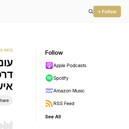
+ Follow
בואו נ
Follow
Apple Podcasts
דרכ
Spotify
איש
Amazon Music
hare
RSS Feed
See All