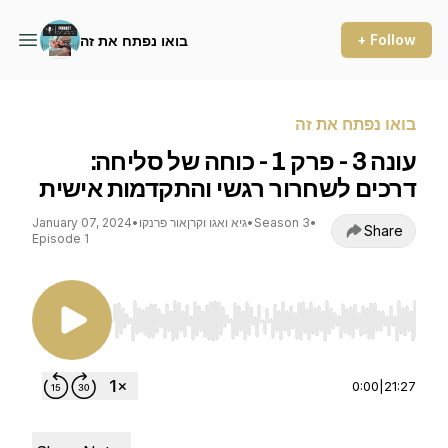
+ Follow
בואו נפתח את זה
בואו נפתח את זה
עונה 3 - פרק 1 - כוחה של סליחה:
דרכים לשחרור רגשי והתקדמות אישית
•
Season 3
•
גיא ואגו וקרןאור פרנקו
•
January 07, 2024
Share
Episode 1
Use Left/Right to seek, Home/End to jump to st
0:00
|
21:27